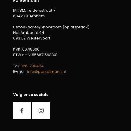
Parketmann
Mr. BM. Teldersstraat 7
6842 CT Arnhem
Bezoekadres/Showroom (op afspraak)
Het Ambacht 44
6931EZ Westervoort
KVK: 66718600
BTW nr: NL856671563B01
Tel:
026-7911424
E-mail:
info@parketmann.nl
Volg onze socials