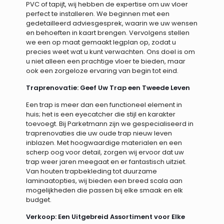
PVC of tapijt, wij hebben de expertise om uw vloer
perfect te installeren. We beginnen met een
gedetailleerd adviesgesprek, waarin we uw wensen
en behoeften in kaart brengen. Vervolgens stellen
we een op maat gemaakt legplan op, zodat u
precies weet wat u kunt verwachten. Ons doel is om
u niet alleen een prachtige vloer te bieden, maar
ook een zorgeloze ervaring van begin tot eind.
Traprenovatie: Geef Uw Trap een Tweede Leven
Een trap is meer dan een functioneel element in
huis; het is een eyecatcher die stijl en karakter
toevoegt. Bij Parketmann zijn we gespecialiseerd in
traprenovaties die uw oude trap nieuw leven
inblazen. Met hoogwaardige materialen en een
scherp oog voor detail, zorgen wij ervoor dat uw
trap weer jaren meegaat en er fantastisch uitziet.
Van houten trapbekleding tot duurzame
laminaatopties, wij bieden een breed scala aan
mogelijkheden die passen bij elke smaak en elk
budget.
Verkoop: Een Uitgebreid Assortiment voor Elke