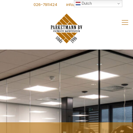
Dutch
026-7911424
info@parketmann.nl