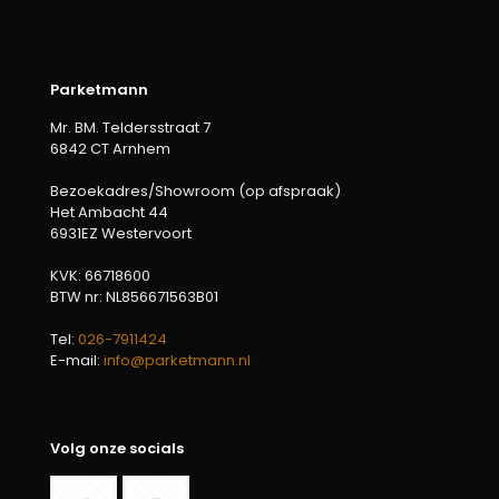
Parketmann
Mr. BM. Teldersstraat 7
6842 CT Arnhem
Bezoekadres/Showroom (op afspraak)
Het Ambacht 44
6931EZ Westervoort
KVK: 66718600
BTW nr: NL856671563B01
Tel:
026-7911424
E-mail:
info@parketmann.nl
Volg onze socials